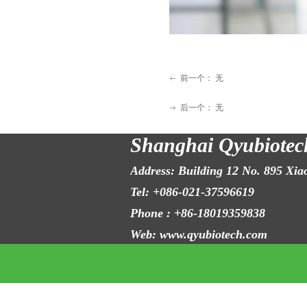
前一个：
无
ꂃ
后一个：
无
ꁹ
Shanghai Qyubiotech
Address: Building 12 No. 895 Xia
Tel: +086-021-3759
Phone : +86-1801935
Web: www.qyubiotech.com