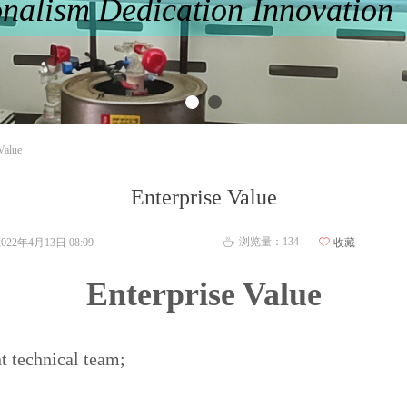
onalism Dedication Innovatio
Value
Enterprise Value
浏览量：
134
2022年4月13日
08:09
ꄀ
收藏
ꄘ
Enterprise Value
nt technical team;