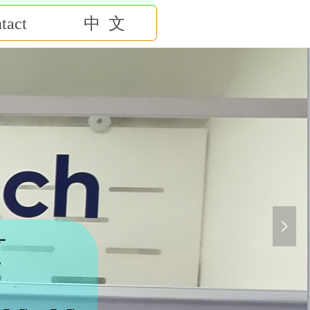
tact
中 文
共进
넲
赢
 in hand