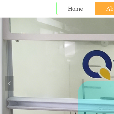
Home
Ab
快
넳
Fast res