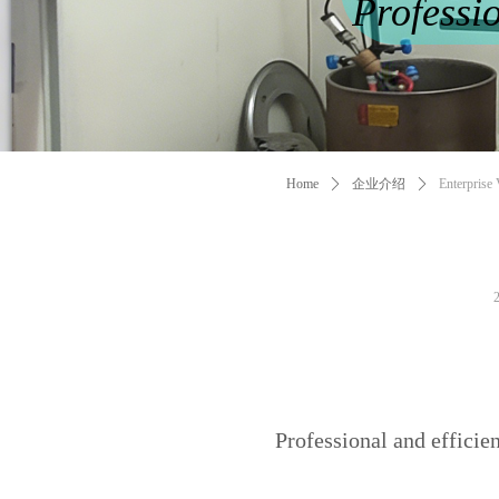
Professi
Home
ꄲ
企业介绍
ꄲ
Enterprise 
Professional and efficie