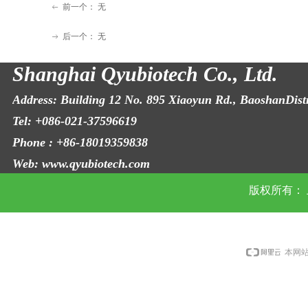
前一个：
无
ꂃ
后一个：
无
ꁹ
Shanghai Qyubiotech Co., Ltd.
Address: Building 12 No. 895 Xiaoyun Rd., BaoshanDist
Tel: +086-021-37596619 Fax: +0
Phone : +86-18019359838 Email: i
Web: www.qyubiotech.com
版权所有：
本网站