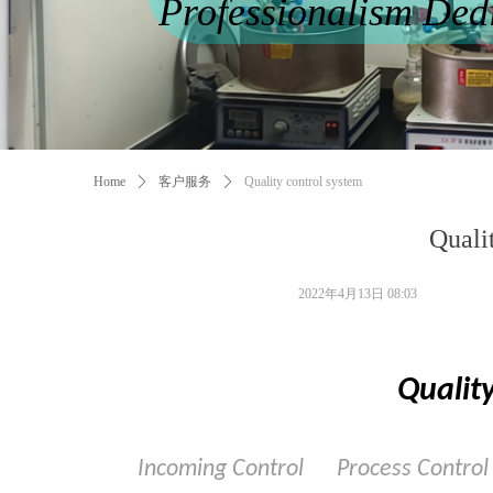
Professionalism Ded
Home
ꄲ
客户服务
ꄲ
Quality control system
Quali
2022年4月13日
08:03
Qualit
Incoming Control
Process Contr